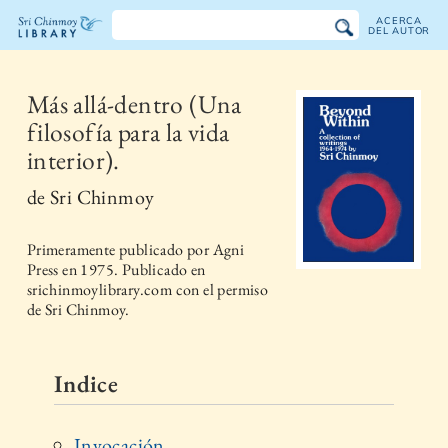
ACERCA
DEL AUTOR
Biblioteca
Sri
Más allá-dentro (Una
filosofía para la vida
Chinmoy
interior).
de
Sri Chinmoy
Primeramente publicado por
Agni
Press
en
1975
. Publicado en
srichinmoylibrary.com con el permiso
de Sri Chinmoy.
Indice
Invocación